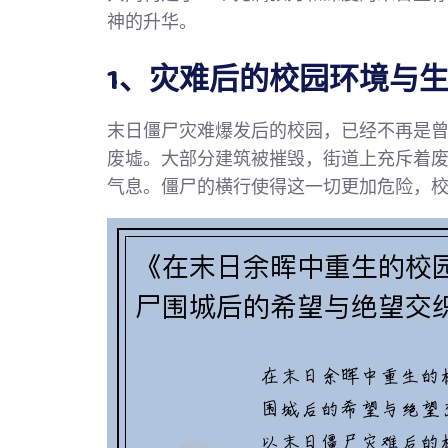
神的升华。
1、灾难后的校园环境与
末日僵尸灾难爆发后的校园，已经不再是
废墟。大部分建筑被摧毁，街道上充斥着
气息。僵尸的横行使得这一切更加危险，