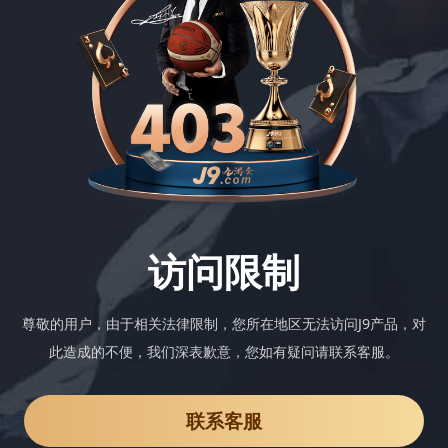
访问限制
尊敬的用户，由于相关法律限制，您所在地区无法访问J9产品，对
此造成的不便，我们深表歉意，您如有疑问请联系客服。
联系客服