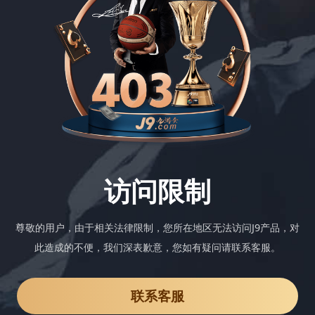
访问限制
尊敬的用户，由于相关法律限制，您所在地区无法访问J9产品，对
此造成的不便，我们深表歉意，您如有疑问请联系客服。
联系客服