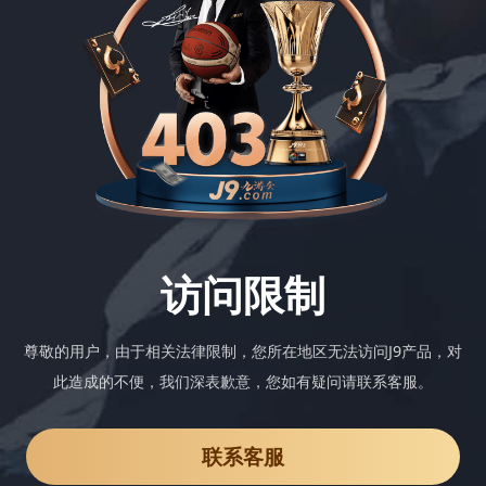
访问限制
尊敬的用户，由于相关法律限制，您所在地区无法访问J9产品，对
此造成的不便，我们深表歉意，您如有疑问请联系客服。
联系客服