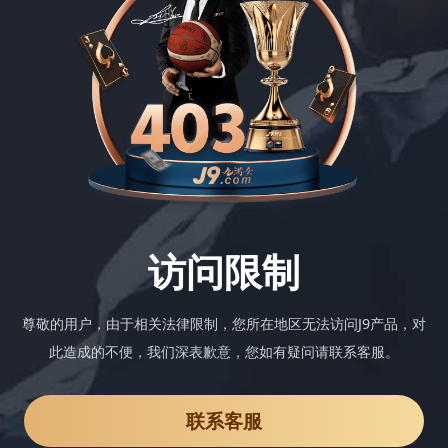
访问限制
尊敬的用户，由于相关法律限制，您所在地区无法访问J9产品，对
此造成的不便，我们深表歉意，您如有疑问请联系客服。
联系客服