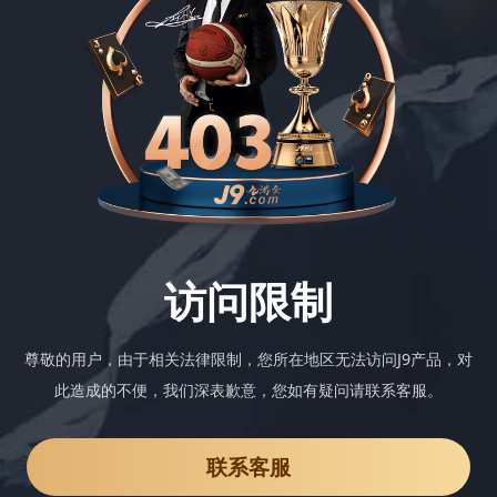
访问限制
尊敬的用户，由于相关法律限制，您所在地区无法访问J9产品，对
此造成的不便，我们深表歉意，您如有疑问请联系客服。
联系客服