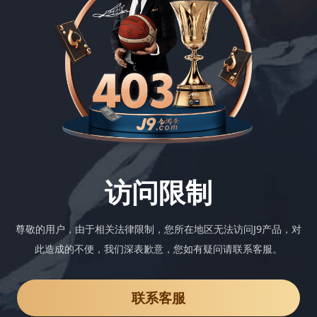
访问限制
尊敬的用户，由于相关法律限制，您所在地区无法访问J9产品，对
此造成的不便，我们深表歉意，您如有疑问请联系客服。
联系客服