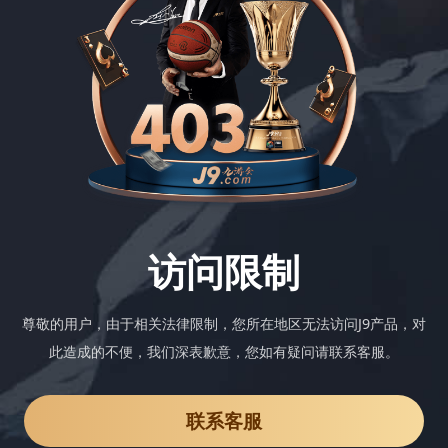
访问限制
尊敬的用户，由于相关法律限制，您所在地区无法访问J9产品，对
此造成的不便，我们深表歉意，您如有疑问请联系客服。
联系客服